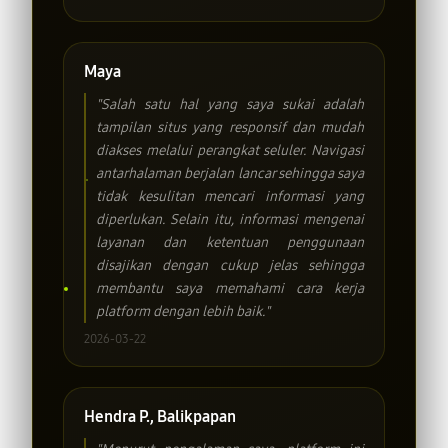
Maya
"Salah satu hal yang saya sukai adalah
tampilan situs yang responsif dan mudah
diakses melalui perangkat seluler. Navigasi
antarhalaman berjalan lancar sehingga saya
tidak kesulitan mencari informasi yang
diperlukan. Selain itu, informasi mengenai
layanan dan ketentuan penggunaan
disajikan dengan cukup jelas sehingga
membantu saya memahami cara kerja
platform dengan lebih baik."
2026-03-22
Hendra P., Balikpapan