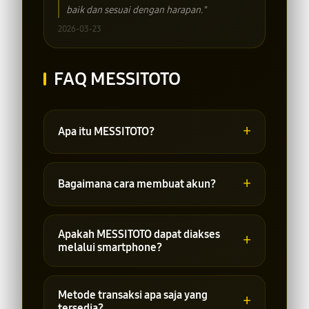
baik dan sesuai dengan harapan."
2026-03-23
FAQ MESSITOTO
+
Apa itu MESSITOTO?
MESSITOTO adalah platform online
yang menyediakan berbagai pilihan
+
Bagaimana cara membuat akun?
permainan angka dan layanan terkait
yang dapat diakses melalui internet.
Pengguna dapat melakukan
pendaftaran melalui halaman registrasi
Apakah MESSITOTO dapat diakses
+
dengan mengisi data yang diperlukan
melalui smartphone?
sesuai ketentuan platform.
Ya, platform dapat diakses melalui
perangkat desktop, tablet, maupun
Metode transaksi apa saja yang
+
smartphone yang terhubung ke
tersedia?