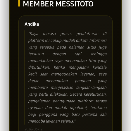
MEMBER MESSITOTO
Andika
"Saya merasa proses pendaftaran di
platform ini cukup mudah diikuti. Informasi
yang tersedia pada halaman situs juga
tersusun dengan rapi sehingga
memudahkan saya menemukan fitur yang
dibutuhkan. Ketika mengalami kendala
kecil saat menggunakan layanan, saya
dapat menemukan panduan yang
membantu menjelaskan langkah-langkah
yang perlu dilakukan. Secara keseluruhan,
pengalaman penggunaan platform terasa
nyaman dan mudah dipahami, terutama
bagi pengguna yang baru pertama kali
mencoba layanan sejenis."
2026-03-12