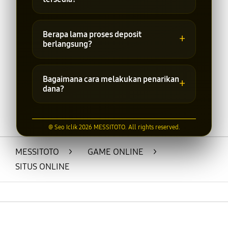
internet.
Metode transaksi dapat berbeda-beda
sesuai kebijakan platform. Informasi
Berapa lama proses deposit
+
terbaru dapat dilihat pada halaman
berlangsung?
transaksi.
Waktu pemrosesan transaksi
bergantung pada metode pembayaran
Bagaimana cara melakukan penarikan
+
yang digunakan dan kondisi sistem saat
dana?
itu.
Pengguna dapat mengajukan penarikan
dana melalui menu transaksi dengan
@ Seo Iclik 2026 MESSITOTO. All rights reserved.
mengikuti prosedur dan syarat yang
berlaku.
MESSITOTO
>
GAME ONLINE
>
SITUS ONLINE
Buka
Footer Navigation
Products